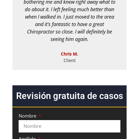
bothering me and knew right away what to
m
do about it. I left feeling much better than
pe
when I walked in. I just moved to the area
ha
and it's fantastic to have a great
M
Chiropractor so close. I will definitely be
seeing him again.
Chris M.
Client
Revisión gratuita de casos
Nombre
Apellido