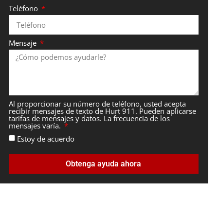
Teléfono
Mensaje
Al proporcionar su número de teléfono, usted acepta
recibir mensajes de texto de Hurt 911. Pueden aplicarse
tarifas de mensajes y datos. La frecuencia de los
mensajes varía.
Estoy de acuerdo
Obtenga ayuda ahora