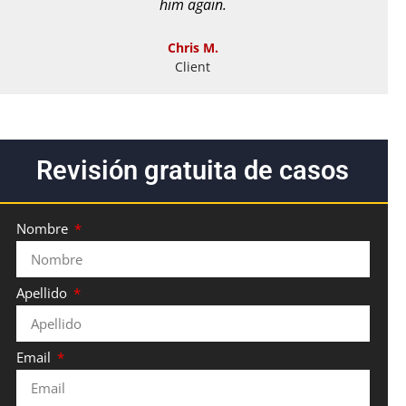
him again.
Chris M.
Client
Revisión gratuita de casos
Nombre
Apellido
Email