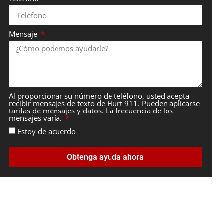
Mensaje
Al proporcionar su número de teléfono, usted acepta
recibir mensajes de texto de Hurt 911. Pueden aplicarse
tarifas de mensajes y datos. La frecuencia de los
mensajes varía.
Estoy de acuerdo
Obtenga ayuda ahora