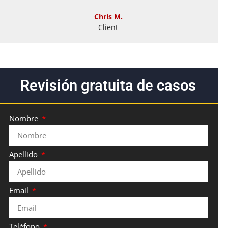
Chris M.
Client
Revisión gratuita de casos
Nombre
Apellido
Email
Teléfono