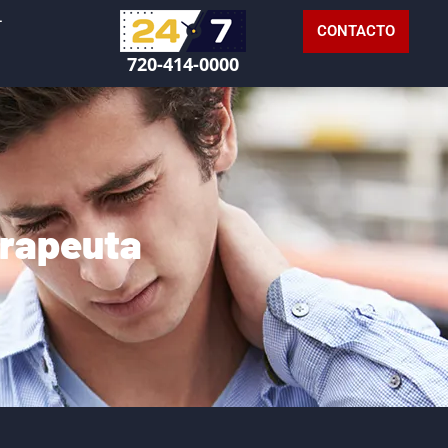
L
CONTACTO
720-414-0000
erapeuta