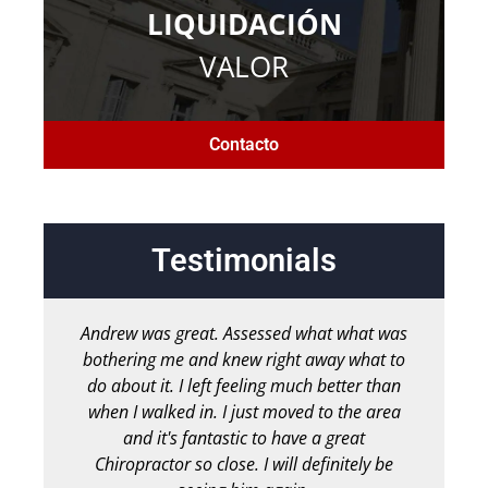
LIQUIDACIÓN
VALOR
Contacto
Testimonials
Andrew was great. Assessed what what was
bothering me and knew right away what to
m
do about it. I left feeling much better than
pe
when I walked in. I just moved to the area
ha
and it's fantastic to have a great
M
Chiropractor so close. I will definitely be