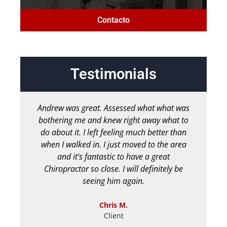
Contacto
Testimonials
Andrew was great. Assessed what what was
bothering me and knew right away what to
m
do about it. I left feeling much better than
pe
when I walked in. I just moved to the area
ha
and it's fantastic to have a great
M
Chiropractor so close. I will definitely be
seeing him again.
Chris M.
Client